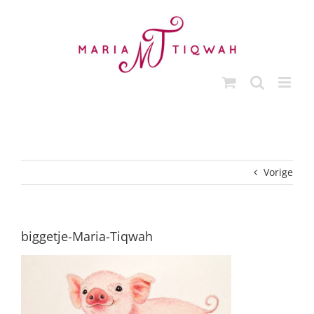
Ga
naar
inhoud
Vorige
biggetje-Maria-Tiqwah