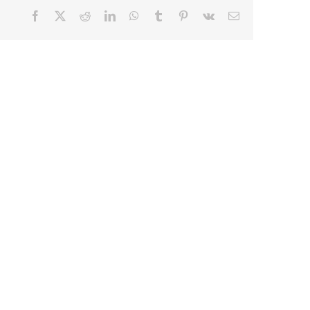
Facebook
X
Reddit
LinkedIn
WhatsApp
Tumblr
Pinterest
Vk
E-
mail