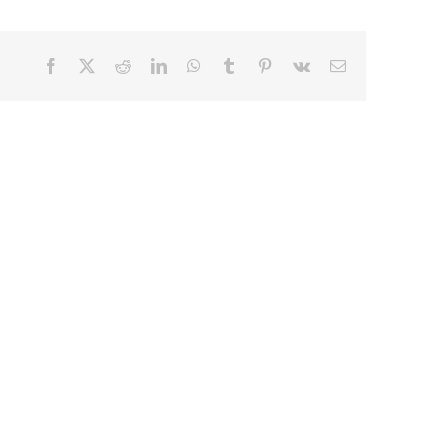
Facebook
X
Reddit
LinkedIn
WhatsApp
Tumblr
Pinterest
Vk
E-
mail