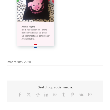
maart 20th, 2020
Deel dit op social media:
Facebook
X
Reddit
LinkedIn
WhatsApp
Tumblr
Pinterest
Vk
E-
mail