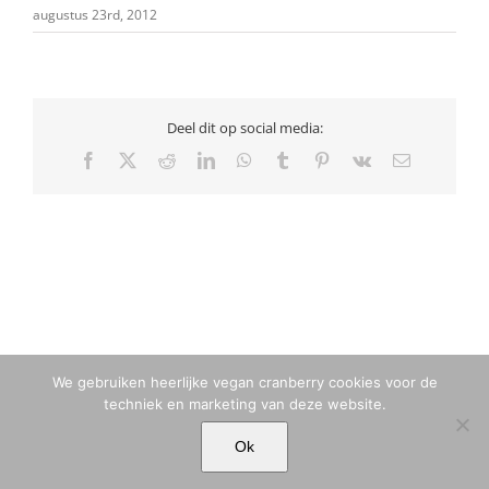
augustus 23rd, 2012
Deel dit op social media:
Facebook
X
Reddit
LinkedIn
WhatsApp
Tumblr
Pinterest
Vk
E-
mail
We gebruiken heerlijke vegan cranberry cookies voor de
techniek en marketing van deze website.
© MARIA TIQWAH VAN ELDIK MUSA | T. +31 (0)6 23 77 88 49 |
Ok
MARIA[@]MARIATIQWAH.COM