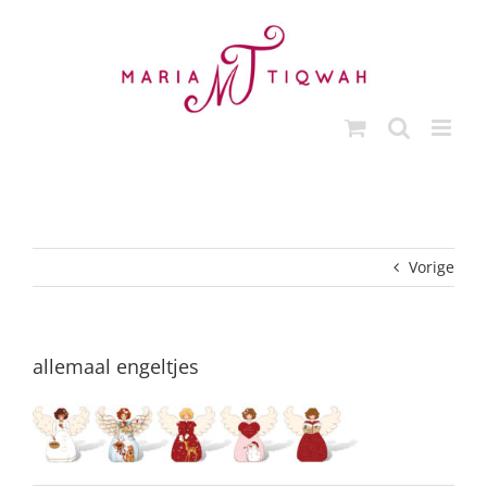
Ga
naar
inhoud
Vorige
allemaal engeltjes