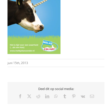
juni 15th, 2013
Deel dit op social media:
Facebook
X
Reddit
LinkedIn
WhatsApp
Tumblr
Pinterest
Vk
E-
mail