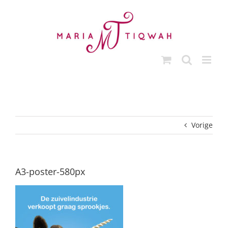
Ga
naar
inhoud
Vorige
A3-poster-580px