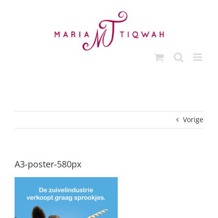
Ga
naar
inhoud
Vorige
A3-poster-580px