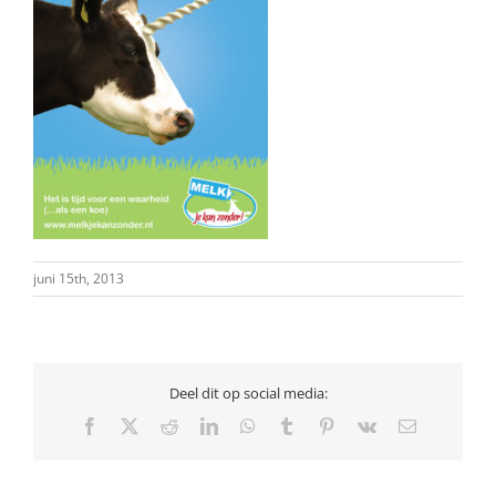
juni 15th, 2013
Deel dit op social media:
Facebook
X
Reddit
LinkedIn
WhatsApp
Tumblr
Pinterest
Vk
E-
mail