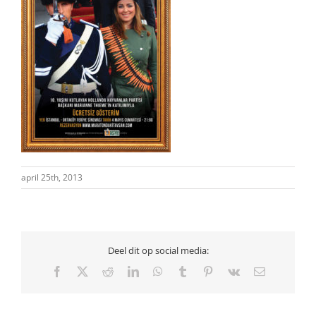
april 25th, 2013
Deel dit op social media:
Facebook
X
Reddit
LinkedIn
WhatsApp
Tumblr
Pinterest
Vk
E-
mail