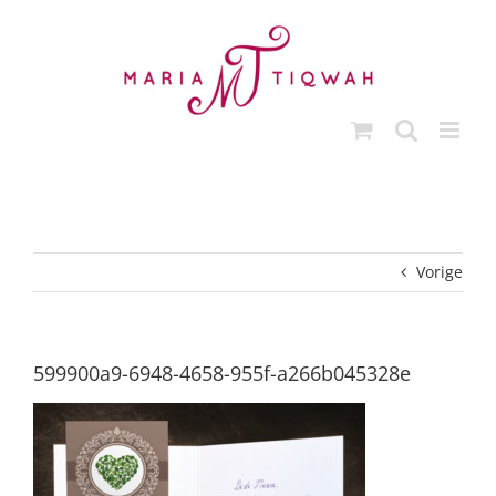
Ga
naar
inhoud
Vorige
599900a9-6948-4658-955f-a266b045328e