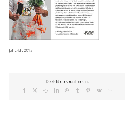
juli 24th, 2015
Deel dit op social media:
Facebook
X
Reddit
LinkedIn
WhatsApp
Tumblr
Pinterest
Vk
E-
mail