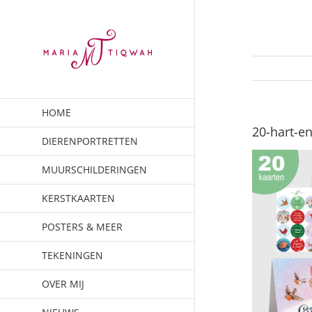
Ga
naar
inhoud
HOME
20-hart-en
DIERENPORTRETTEN
MUURSCHILDERINGEN
KERSTKAARTEN
POSTERS & MEER
TEKENINGEN
OVER MIJ