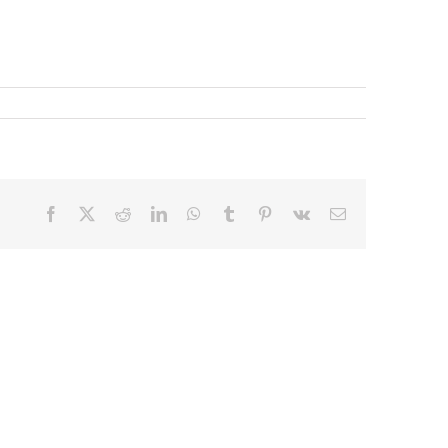
Facebook
X
Reddit
LinkedIn
WhatsApp
Tumblr
Pinterest
Vk
E-
mail