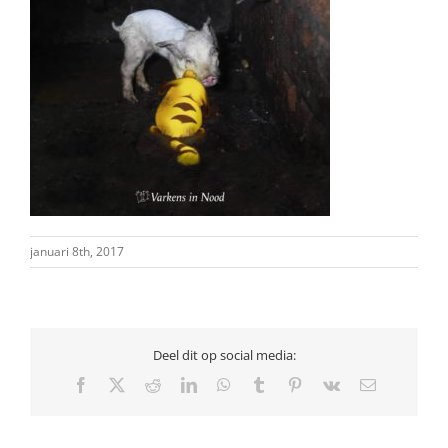
januari 8th, 2017
Deel dit op social media:
Facebook
X
Reddit
LinkedIn
WhatsApp
Tumblr
Pinterest
Vk
E-
mail