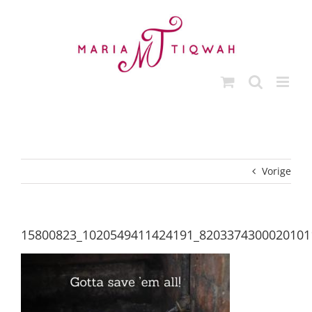
Ga
naar
inhoud
Vorige
15800823_1020549411424191_8203374300020101