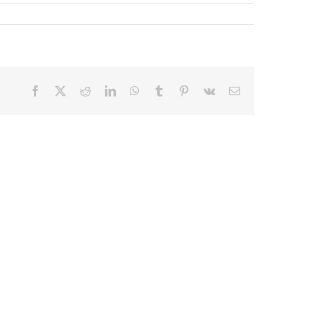
Facebook
X
Reddit
LinkedIn
WhatsApp
Tumblr
Pinterest
Vk
E-
mail