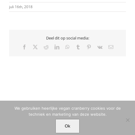
juli 16th, 2018
Deel dit op social media:
Facebook
X
Reddit
LinkedIn
WhatsApp
Tumblr
Pinterest
Vk
E-
mail
We gebruiken heerlijke vegan cranberry cookies voor de
techniek en marketing van deze website.
© MARIA TIQWAH VAN ELDIK MUSA | T. +31 (0)6 23 77 88 49 |
Ok
MARIA[@]MARIATIQWAH.COM