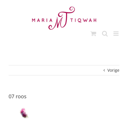
Ga
naar
inhoud
Vorige
07 roos