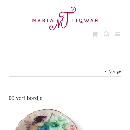
Ga
naar
inhoud
Vorige
03 verf bordje