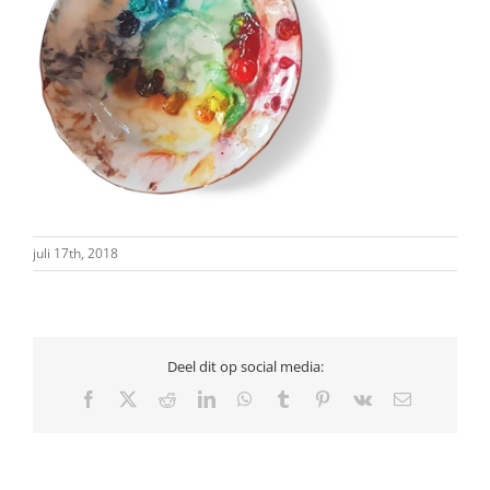
juli 17th, 2018
Deel dit op social media:
Facebook
X
Reddit
LinkedIn
WhatsApp
Tumblr
Pinterest
Vk
E-
mail