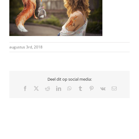
augustus 3rd, 2018
Deel dit op social media:
Facebook
X
Reddit
LinkedIn
WhatsApp
Tumblr
Pinterest
Vk
E-
mail