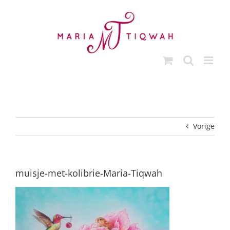
Ga
naar
inhoud
Vorige
muisje-met-kolibrie-Maria-Tiqwah