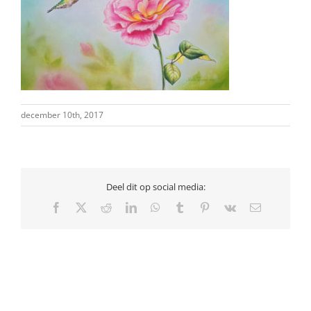
december 10th, 2017
Deel dit op social media:
Facebook
X
Reddit
LinkedIn
WhatsApp
Tumblr
Pinterest
Vk
E-
mail