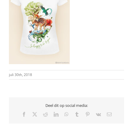
juli 30th, 2018
Deel dit op social media:
Facebook
X
Reddit
LinkedIn
WhatsApp
Tumblr
Pinterest
Vk
E-
mail