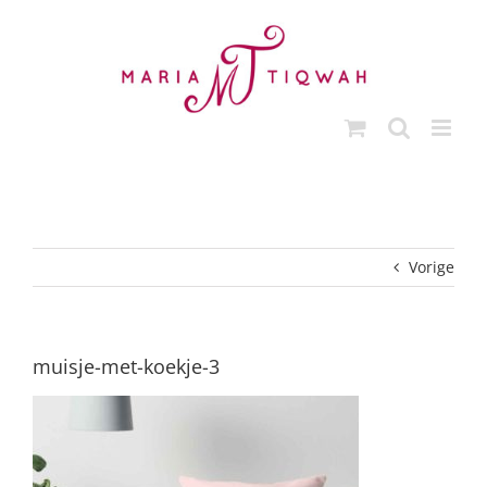
Ga
naar
inhoud
Vorige
muisje-met-koekje-3