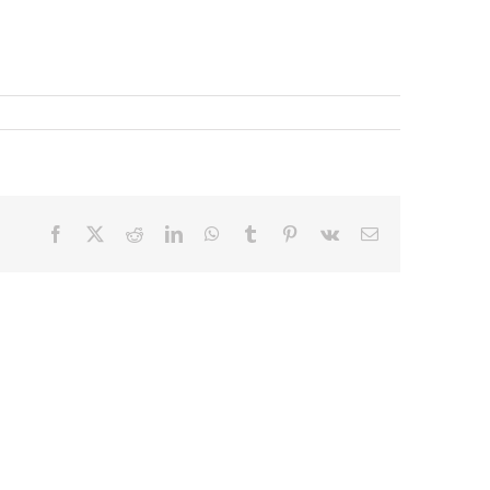
Facebook
X
Reddit
LinkedIn
WhatsApp
Tumblr
Pinterest
Vk
E-
mail