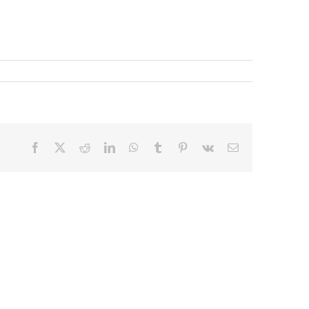
Facebook
X
Reddit
LinkedIn
WhatsApp
Tumblr
Pinterest
Vk
E-
mail