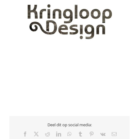
Deel dit op social media:
Facebook
X
Reddit
LinkedIn
WhatsApp
Tumblr
Pinterest
Vk
E-
mail