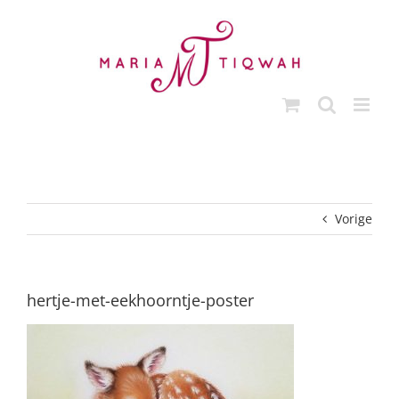
Ga
naar
inhoud
Vorige
hertje-met-eekhoorntje-poster