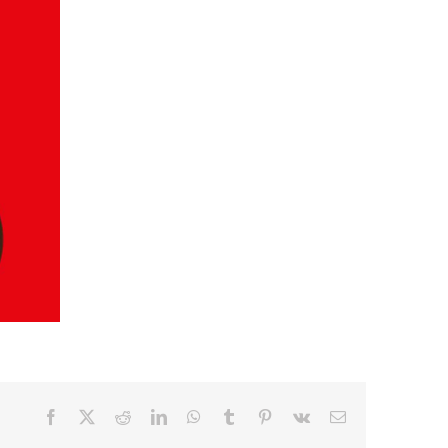
Facebook
X
Reddit
LinkedIn
WhatsApp
Tumblr
Pinterest
Vk
E-
mail