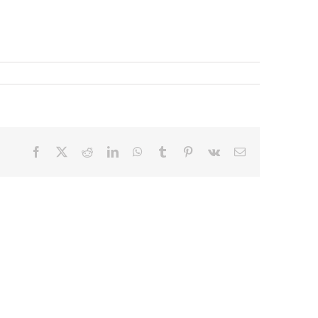
Facebook
X
Reddit
LinkedIn
WhatsApp
Tumblr
Pinterest
Vk
E-
mail