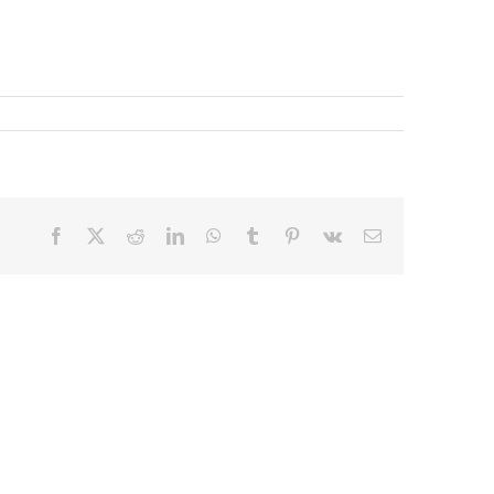
Facebook
X
Reddit
LinkedIn
WhatsApp
Tumblr
Pinterest
Vk
E-
mail