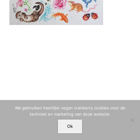
We gebruiken heerlijke vegan cranberry cookies voor de
techniek en marketing van deze website.
© MARIA TIQWAH VAN ELDIK MUSA | T. +31 (0)6 23 77 88 49 |
Ok
MARIA[@]MARIATIQWAH.COM