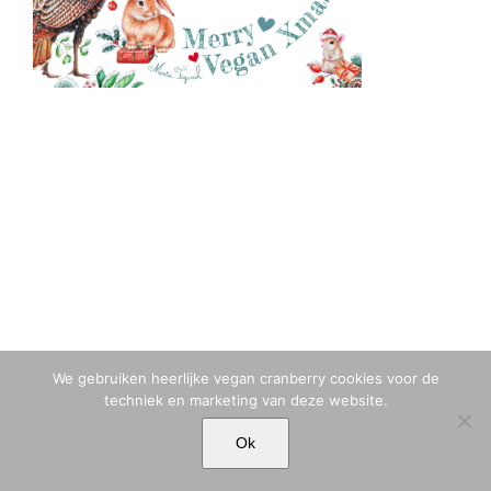
We gebruiken heerlijke vegan cranberry cookies voor de
techniek en marketing van deze website.
© MARIA TIQWAH VAN ELDIK MUSA | T. +31 (0)6 23 77 88 49 |
Ok
MARIA[@]MARIATIQWAH.COM