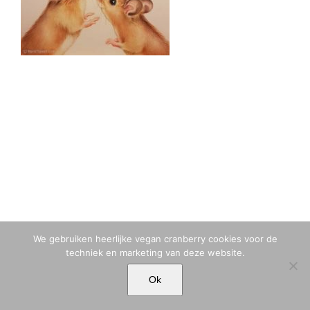
We gebruiken heerlijke vegan cranberry cookies voor de
techniek en marketing van deze website.
© MARIA TIQWAH VAN ELDIK MUSA | T. +31 (0)6 23 77 88 49 |
Ok
MARIA[@]MARIATIQWAH.COM