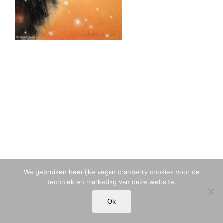
We gebruiken heerlijke vegan cranberry cookies voor de
techniek en marketing van deze website.
© MARIA TIQWAH VAN ELDIK MUSA | T. +31 (0)6 23 77 88 49 |
Ok
MARIA[@]MARIATIQWAH.COM