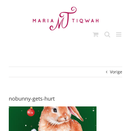
Ga
naar
inhoud
Vorige
nobunny-gets-hurt