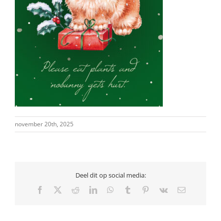
november 20th, 2025
Deel dit op social media:
Facebook
X
Reddit
LinkedIn
WhatsApp
Tumblr
Pinterest
Vk
E-
mail