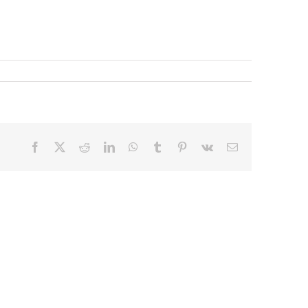
Facebook
X
Reddit
LinkedIn
WhatsApp
Tumblr
Pinterest
Vk
E-
mail