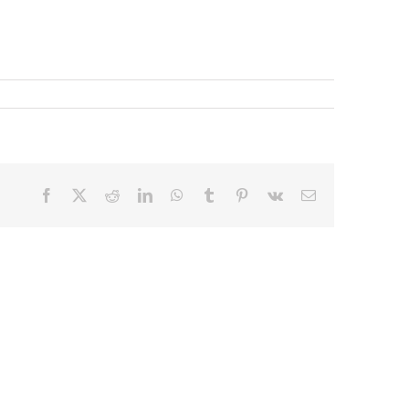
Facebook
X
Reddit
LinkedIn
WhatsApp
Tumblr
Pinterest
Vk
E-
mail