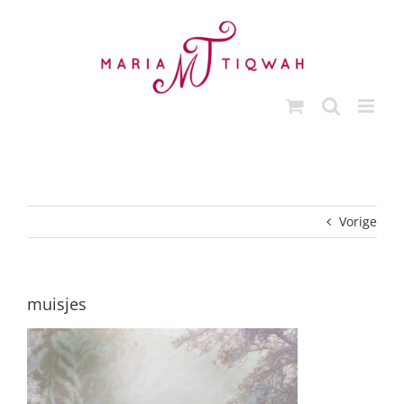
Ga
naar
inhoud
Vorige
muisjes