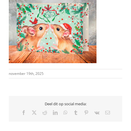
november 19th, 2025
Deel dit op social media:
Facebook
X
Reddit
LinkedIn
WhatsApp
Tumblr
Pinterest
Vk
E-
mail