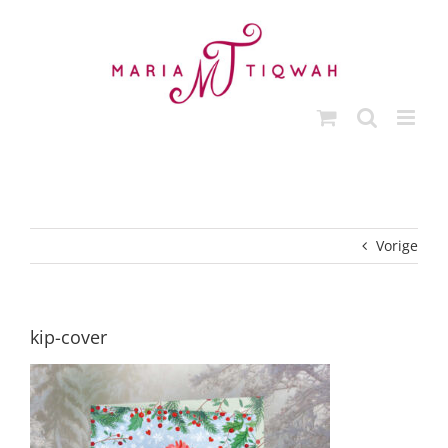
Ga
naar
inhoud
Vorige
kip-cover