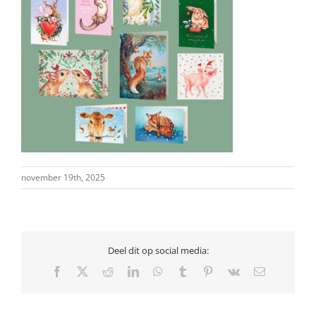
november 19th, 2025
Deel dit op social media:
Facebook
X
Reddit
LinkedIn
WhatsApp
Tumblr
Pinterest
Vk
E-
mail