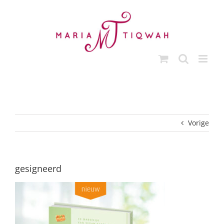
Ga
naar
inhoud
Vorige
gesigneerd