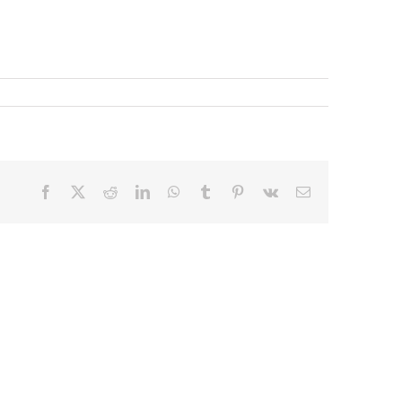
Facebook
X
Reddit
LinkedIn
WhatsApp
Tumblr
Pinterest
Vk
E-
mail