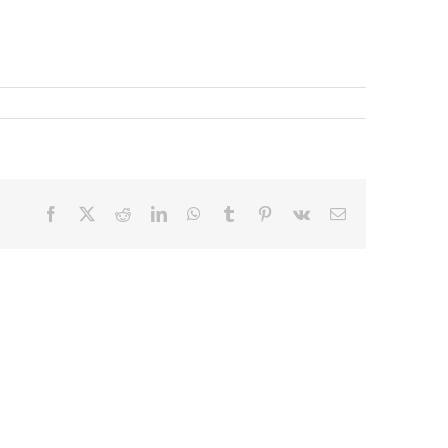
Facebook
X
Reddit
LinkedIn
WhatsApp
Tumblr
Pinterest
Vk
E-
mail