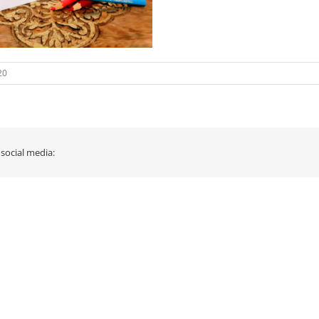
20
 social media: