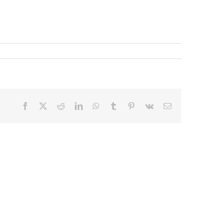
Facebook
X
Reddit
LinkedIn
WhatsApp
Tumblr
Pinterest
Vk
E-
mail