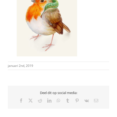
januari 2nd, 2019
Deel dit op social media:
Facebook
X
Reddit
LinkedIn
WhatsApp
Tumblr
Pinterest
Vk
E-
mail