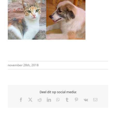
november 28th, 2018
Deel dit op social media:
Facebook
X
Reddit
LinkedIn
WhatsApp
Tumblr
Pinterest
Vk
E-
mail