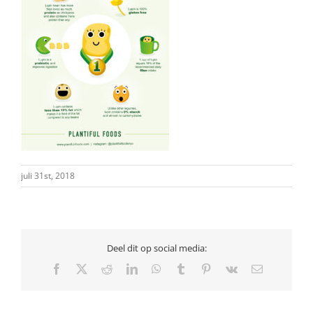
juli 31st, 2018
Deel dit op social media:
Facebook
X
Reddit
LinkedIn
WhatsApp
Tumblr
Pinterest
Vk
E-
mail