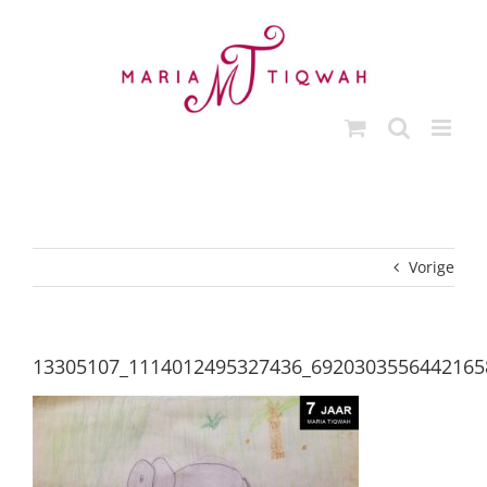
Ga
naar
inhoud
Vorige
13305107_1114012495327436_6920303556442165