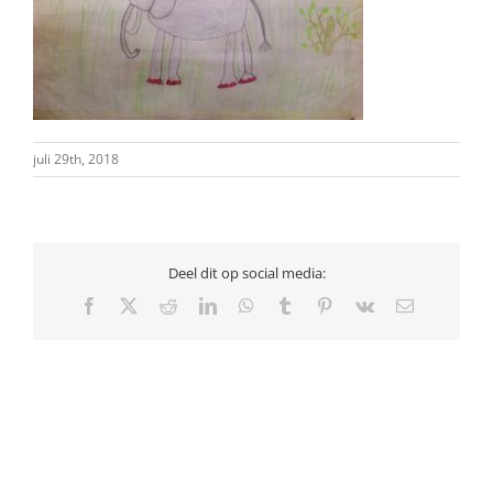
juli 29th, 2018
Deel dit op social media:
Facebook
X
Reddit
LinkedIn
WhatsApp
Tumblr
Pinterest
Vk
E-
mail