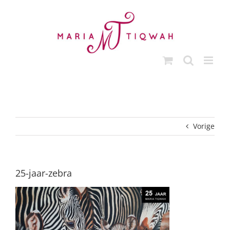
Ga
naar
inhoud
Vorige
25-jaar-zebra