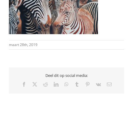
maart 28th, 2019
Deel dit op social media:
Facebook
X
Reddit
LinkedIn
WhatsApp
Tumblr
Pinterest
Vk
E-
mail