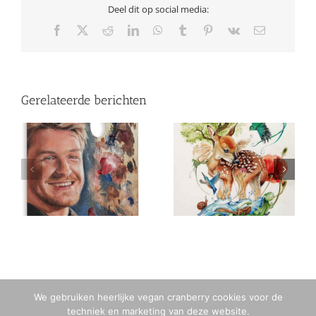
Deel dit op social media:
Facebook
X
Reddit
LinkedIn
WhatsApp
Tumblr
Pinterest
Vk
E-
mail
Gerelateerde berichten
2020
2016
We gebruiken heerlijke vegan cranberry cookies voor de
techniek en marketing van deze website.