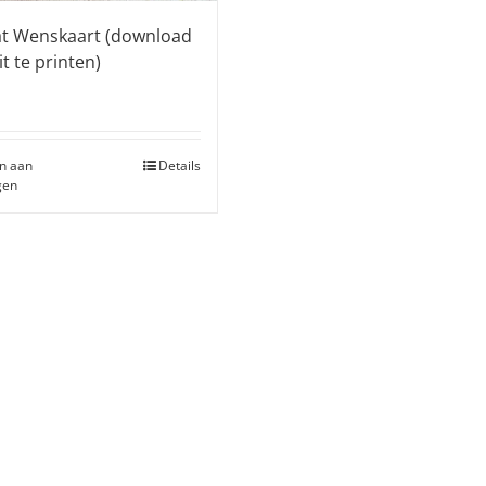
at Wenskaart (download
it te printen)
n aan
Details
gen