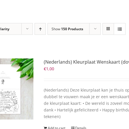
larity
Show
150 Products
(Nederlands) Kleurplaat Wenskaart (dow
€
1,00
(Nederlands) Deze kleurplaat kan je thuis o
dubbel te vouwen maak je er een wenskaart v
de kleurplaat kaart: • De wereld is zoveel m
dank • Hartelijk gefeliciteerd • Happy birthda
tekenen)
Add to cart
Details