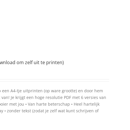
nload om zelf uit te printen)
p een A4-tje uitprinten (op ware grootte) en door hem
an! Je krijgt een hoge resolutie PDF met 6 versies van
ooier met jou • Van harte beterschap • Heel hartelijk
y • zonder tekst (zodat je zelf wat kunt schrijven of