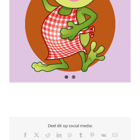
Deel dit op social media:
Facebook
X
Reddit
LinkedIn
WhatsApp
Tumblr
Pinterest
Vk
Email