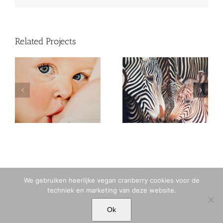
Related Projects
(Nederlands) Baby
zebra
Nienke
We gebruiken heerlijke vegan cranberry cookies voor de
techniek en marketing van deze website.
© MARIA TIQWAH VAN ELDIK MUSA | T. +31 (0)6 23 77 88 49 |
Ok
MARIA[@]MARIATIQWAH.COM