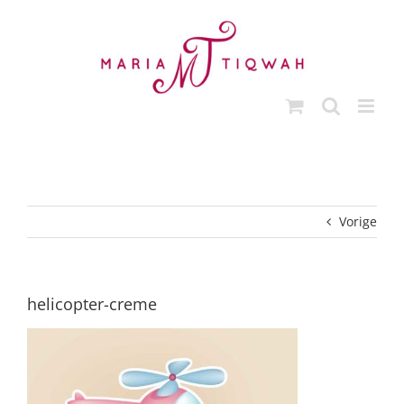
Ga
naar
inhoud
Vorige
helicopter-creme